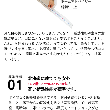
見た目の美しさやかわいらしさだけでなく、 断熱性能や室内の空
気環境など、目に見えない 部分にも妥協することなくこだわり、
これから住まわれる ご家族にとって安心して永く暮らしていける
家づくりを日々追求。 北海道に建てたとしても、快適かつ低コス
トで住める、 環境と家族の将来を考えた住まいづくりをご提案し
ています。
北海道に建てても安心
UA値0.3〜0.35W/㎡k
の
高い断熱性能が標準です。
すき間なく断熱材を充填できる「吹付硬質ウレタン+外貼断
熱」と、床下からの底冷えを防ぐ「基礎断熱」で、超高気
密・高断熱に。家中ムラのない温度でヒートショックがな