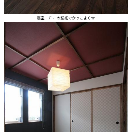
寝室　ｸﾞﾚｰの壁紙でかっこよく☆