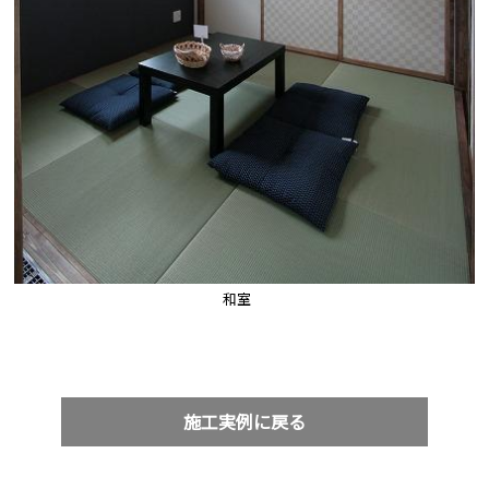
和室　
施工実例に戻る