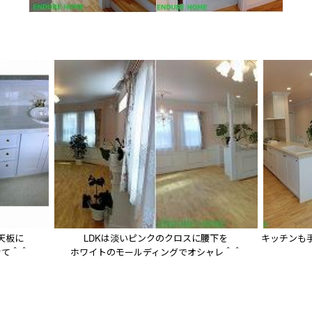
板に

LDKは淡いピンクのクロスに腰下を

キッチンも
せて＾＾
ホワイトのモールディングでオシャレ＾＾