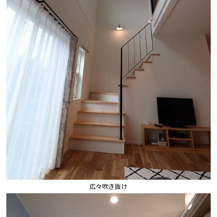
広々吹き抜け