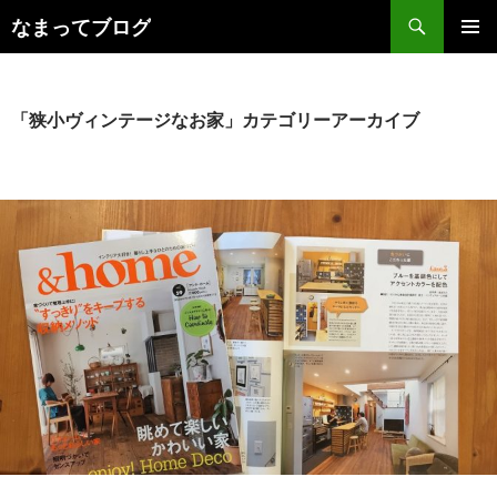
検
なまってブログ
索
コ
メインメ
ン
ニュー
テ
ン
「狭小ヴィンテージなお家」カテゴリーアーカイブ
ツ
へ
ス
キ
ッ
プ