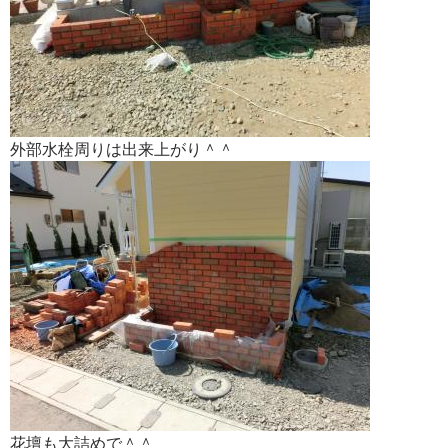
外部水栓周りは出来上がり＾＾
花壇も大詰めで＾＾