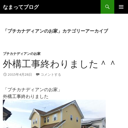
検
なまってブログ
索
コ
メインメ
ン
ニュー
テ
ン
「プチカナディアンのお家」カテゴリーアーカイブ
ツ
へ
ス
キ
プチカナディアンのお家
ッ
外構工事終わりました＾＾
プ
2015年4月28日
コメントする
「プチカナディアンのお家」
外構工事終わりました