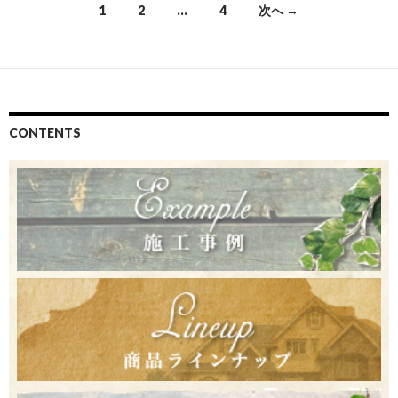
投
1
2
…
4
次へ →
稿
ナ
ビ
ゲ
CONTENTS
ー
シ
ョ
ン