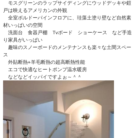
モスグリーンのラップサイディングにウッドデッキや鎧
戸は映えるアメリカンの外観
全室ボルドーパインフロアに、珪藻土塗り壁など自然素
材いっぱいの空間
洗面台 食器戸棚 Tvボード ショーケース など手造
り家具がいっぱい
趣味のスノーボードのメンテナンスも楽々な土間スペー
ス
外貼断熱+羊毛断熱の超高断熱性能
エコで快適なヒートポンプ温水暖房
などなどイッパイですよぉ～＾＾