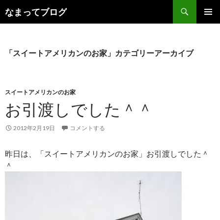
検
なまってブログ
索
コ
メインメ
ン
ニュー
テ
ン
「スイートアメリカンのお家」カテゴリーアーカイブ
ツ
へ
ス
キ
スイートアメリカンのお家
ッ
お引渡しでした＾＾
プ
2012年2月19日
コメントする
昨日は、「スイートアメリカンのお家」お引渡しでした＾
＾