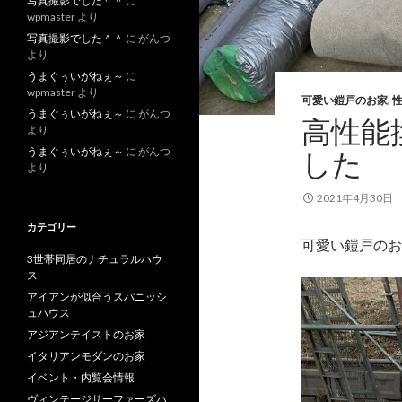
写真撮影でした＾＾
に
wpmaster
より
写真撮影でした＾＾
に
がんつ
より
うまぐぅいがねぇ～
に
wpmaster
より
可愛い鎧戸のお家
,
うまぐぅいがねぇ～
に
がんつ
高性能
より
うまぐぅいがねぇ～
に
がんつ
した
より
2021年4月30日
カテゴリー
可愛い鎧戸のお
3世帯同居のナチュラルハウ
ス
アイアンが似合うスパニッシ
ュハウス
アジアンテイストのお家
イタリアンモダンのお家
イベント・内覧会情報
ヴィンテージサーファーズハ