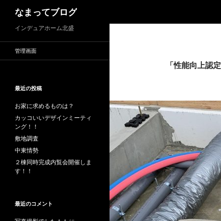
検
なまってブログ
索
インデュアホーム北盛
管理画面
「性能向上認定
最近の投稿
お家に求めるものは？
カッコいいデザインミーティ
ング！！
敷地調査
中東情勢
２棟同時完成内覧会開催しま
す！！
最近のコメント