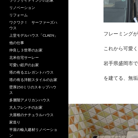
ラップサイディングのお家
リノベーション
リフォーム
ワクワク！ サーファーズハ
ウス
フレーミングが
上堂モデルハウス「CLAEN」
他の仕事
これから可愛く
仲良し３世帯のお家
北米住宅サーレー
岩手県盛岡市で
可愛い鎧戸のお家
塔の有るエレガントハウス
を建てる、無垢
塔の有る洋館スタイルのお家
壁厚250ミリのスキップハウ
ス
多層階アメリカンハウス
大人フレンチのお家
大屋根のナチュラルハウス
家造り
平屋の輸入建材リノベーショ
ン