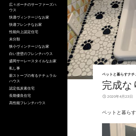
広々ポーチのサーファーズハ
ウス
快適ヴィンテージなお家
快適フレンチなお家
性能向上認定住宅
未分類
狭小ヴィンテージなお家
白い塗壁のフレンチハウス
盛岡サーレースタイルなお家
私し事
ペットと暮らすナチ
薪ストーブの有るナチュラル
完成な
ハウス
認定低炭素住宅
長期優良住宅
2020年4月23日
高性能フレンチハウス
ペットと暮らす