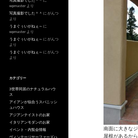
写真撮影でした＾＾
に
wpmaster
より
写真撮影でした＾＾
に
がんつ
より
うまぐぅいがねぇ～
に
wpmaster
より
うまぐぅいがねぇ～
に
がんつ
より
うまぐぅいがねぇ～
に
がんつ
より
カテゴリー
3世帯同居のナチュラルハウ
ス
アイアンが似合うスパニッシ
ュハウス
アジアンテイストのお家
イタリアンモダンのお家
南面に大きなジ
イベント・内覧会情報
屋根があるから
ヴィンテージサーファーズハ