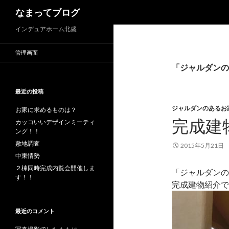
検
なまってブログ
索
インデュアホーム北盛
管理画面
「ジャルダンの
最近の投稿
ジャルダンのあるお
お家に求めるものは？
完成建
カッコいいデザインミーティ
ング！！
敷地調査
2015年5月21日
中東情勢
２棟同時完成内覧会開催しま
「ジャルダンの
す！！
完成建物紹介で
最近のコメント