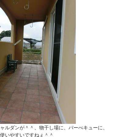
ャルダンが＾＾、物干し場に、バーべキューに、
使いやすいですねぇ＾＾