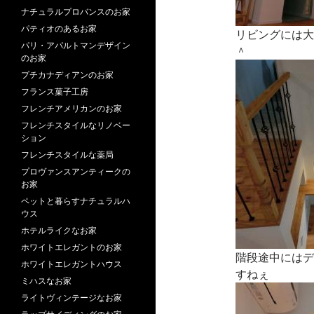
ナチュラルプロバンスのお家
パティオのあるお家
リビングには大
パリ・アパルトマンデザイン
＾
のお家
プチカナディアンのお家
フランス菓子工房
フレンチアメリカンのお家
フレンチスタイルなリノベー
ション
フレンチスタイルな薬局
プロヴァンスアンティークの
お家
ペットと暮らすナチュラルハ
ウス
ホテルライクなお家
ホワイトエレガントのお家
階段途中にはデ
ホワイトエレガントハウス
すねぇ
ミハスなお家
ライトヴィンテージなお家