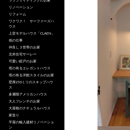
ラップサイディングのお家
リノベーション
リフォーム
ワクワク！ サーファーズハ
ウス
上堂モデルハウス「CLAEN」
他の仕事
仲良し３世帯のお家
北米住宅サーレー
可愛い鎧戸のお家
塔の有るエレガントハウス
塔の有る洋館スタイルのお家
壁厚250ミリのスキップハウ
ス
多層階アメリカンハウス
大人フレンチのお家
大屋根のナチュラルハウス
家造り
平屋の輸入建材リノベーショ
ン