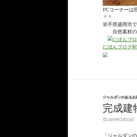
PCコーナーは
＾＾
岩手県盛岡市で
自然素材
にほんブログ村
ジャルダンのあるお
完成建
2015年2月23日
「ジャルダンの