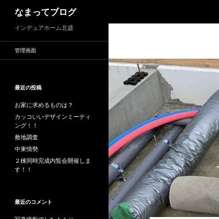
検
なまってブログ
索
インデュアホーム北盛
管理画面
最近の投稿
お家に求めるものは？
カッコいいデザインミーティ
ング！！
敷地調査
中東情勢
２棟同時完成内覧会開催しま
す！！
最近のコメント