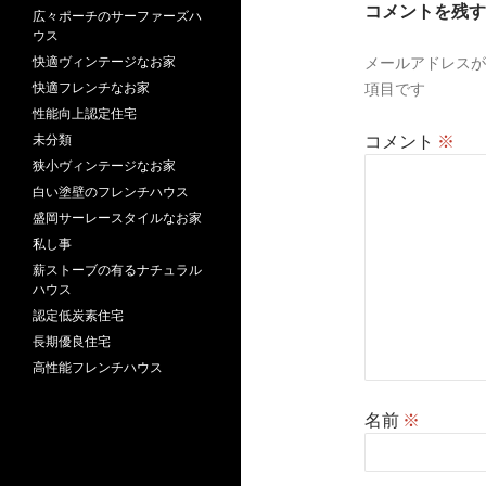
コメントを残す
広々ポーチのサーファーズハ
シ
ウス
メールアドレスが
快適ヴィンテージなお家
ョ
項目です
快適フレンチなお家
ン
性能向上認定住宅
コメント
※
未分類
狭小ヴィンテージなお家
白い塗壁のフレンチハウス
盛岡サーレースタイルなお家
私し事
薪ストーブの有るナチュラル
ハウス
認定低炭素住宅
長期優良住宅
高性能フレンチハウス
名前
※