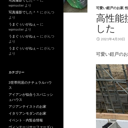
写真撮影でした＾＾
に
wpmaster
より
可愛い鎧戸のお家
,
写真撮影でした＾＾
に
がんつ
高性能
より
うまぐぅいがねぇ～
に
した
wpmaster
より
うまぐぅいがねぇ～
に
がんつ
2021年4月30日
より
うまぐぅいがねぇ～
に
がんつ
より
可愛い鎧戸のお
カテゴリー
3世帯同居のナチュラルハウ
ス
アイアンが似合うスパニッシ
ュハウス
アジアンテイストのお家
イタリアンモダンのお家
イベント・内覧会情報
ヴィンテージサーファーズハ