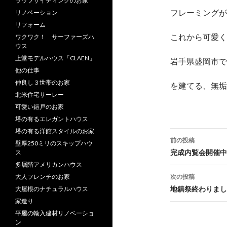
ラップサイディングのお家
フレーミングが
リノベーション
リフォーム
これから可愛く
ワクワク！ サーファーズハ
ウス
上堂モデルハウス「CLAEN」
岩手県盛岡市で
他の仕事
仲良し３世帯のお家
を建てる、無垢
北米住宅サーレー
可愛い鎧戸のお家
塔の有るエレガントハウス
塔の有る洋館スタイルのお家
投
前の投稿
壁厚250ミリのスキップハウ
稿
完成内覧会開催中
ス
多層階アメリカンハウス
ナ
次の投稿
大人フレンチのお家
ビ
地鎮祭終わりまし
大屋根のナチュラルハウス
家造り
ゲ
平屋の輸入建材リノベーショ
ー
ン