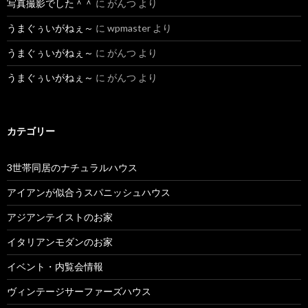
写真撮影でした＾＾
に
がんつ
より
うまぐぅいがねぇ～
に
wpmaster
より
うまぐぅいがねぇ～
に
がんつ
より
うまぐぅいがねぇ～
に
がんつ
より
カテゴリー
3世帯同居のナチュラルハウス
アイアンが似合うスパニッシュハウス
アジアンテイストのお家
イタリアンモダンのお家
イベント・内覧会情報
ヴィンテージサーファーズハウス