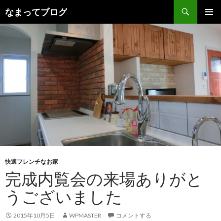
検
なまってブログ
索
コ
メインメ
ン
ニュー
テ
ン
ツ
へ
ス
キ
ッ
プ
快適フレンチなお家
完成内覧会の来場ありがと
うございました
2015年10月5日
WPMASTER
コメントする