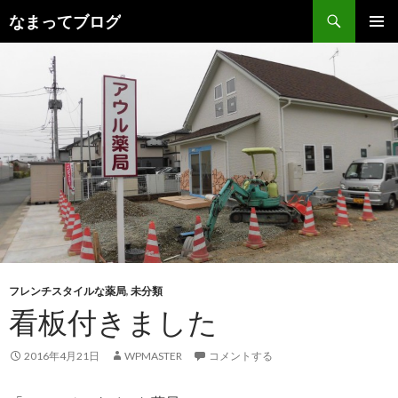
検
なまってブログ
索
コ
メインメ
ン
ニュー
テ
ン
ツ
へ
ス
キ
ッ
プ
フレンチスタイルな薬局
,
未分類
看板付きました
2016年4月21日
WPMASTER
コメントする