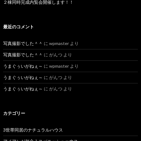
２棟同時完成内覧会開催します！！
最近のコメント
写真撮影でした＾＾
に
wpmaster
より
写真撮影でした＾＾
に
がんつ
より
うまぐぅいがねぇ～
に
wpmaster
より
うまぐぅいがねぇ～
に
がんつ
より
うまぐぅいがねぇ～
に
がんつ
より
カテゴリー
3世帯同居のナチュラルハウス