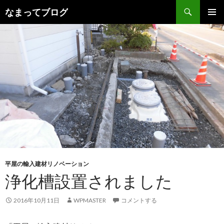
検
なまってブログ
索
コ
メインメ
ン
ニュー
テ
ン
ツ
へ
ス
キ
ッ
プ
平屋の輸入建材リノベーション
浄化槽設置されました
2016年10月11日
WPMASTER
コメントする