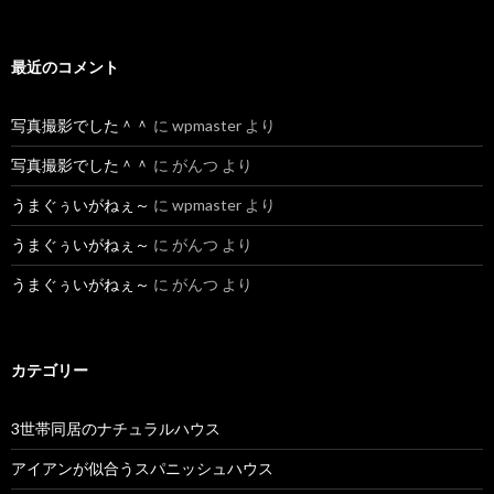
最近のコメント
写真撮影でした＾＾
に
wpmaster
より
写真撮影でした＾＾
に
がんつ
より
うまぐぅいがねぇ～
に
wpmaster
より
うまぐぅいがねぇ～
に
がんつ
より
うまぐぅいがねぇ～
に
がんつ
より
カテゴリー
3世帯同居のナチュラルハウス
アイアンが似合うスパニッシュハウス