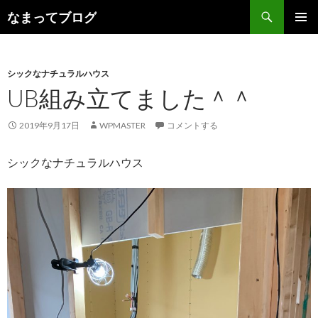
検
なまってブログ
索
コ
メインメ
ン
ニュー
テ
ン
シックなナチュラルハウス
ツ
UB組み立てました＾＾
へ
ス
2019年9月17日
WPMASTER
コメントする
キ
ッ
シックなナチュラルハウス
プ