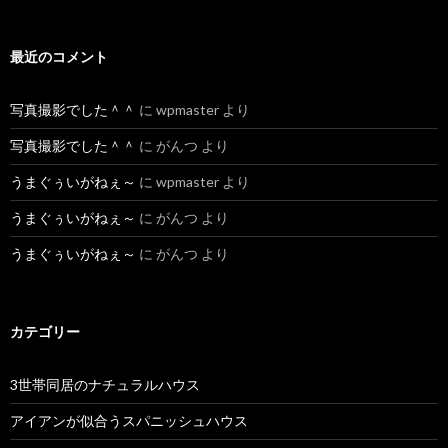
最近のコメント
写真撮影でした＾＾
に
wpmaster
より
写真撮影でした＾＾
に
がんつ
より
うまぐぅいがねぇ～
に
wpmaster
より
うまぐぅいがねぇ～
に
がんつ
より
うまぐぅいがねぇ～
に
がんつ
より
カテゴリー
3世帯同居のナチュラルハウス
アイアンが似合うスパニッシュハウス