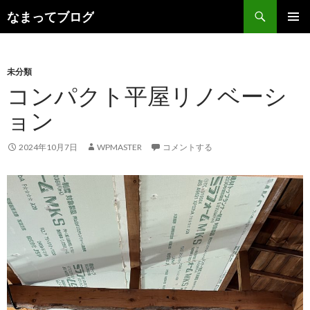
検
なまってブログ
索
コ
メインメ
ン
ニュー
テ
ン
未分類
ツ
コンパクト平屋リノベーシ
へ
ョン
ス
キ
ッ
2024年10月7日
WPMASTER
コメントする
プ