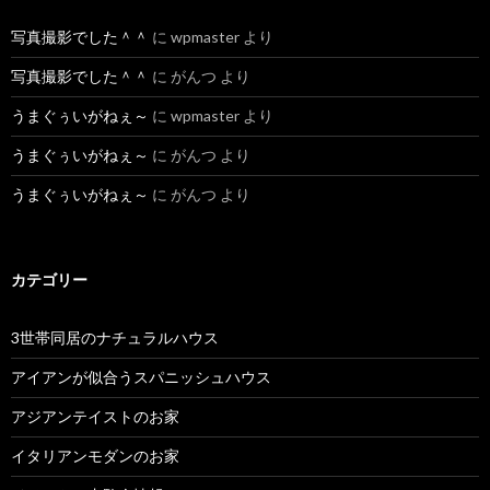
写真撮影でした＾＾
に
wpmaster
より
写真撮影でした＾＾
に
がんつ
より
うまぐぅいがねぇ～
に
wpmaster
より
うまぐぅいがねぇ～
に
がんつ
より
うまぐぅいがねぇ～
に
がんつ
より
カテゴリー
3世帯同居のナチュラルハウス
アイアンが似合うスパニッシュハウス
アジアンテイストのお家
イタリアンモダンのお家