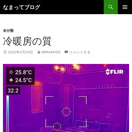
検
なまってブログ
索
コ
メインメ
ン
ニュー
テ
ン
未分類
ツ
冷暖房の質
へ
ス
2025年2月20日
WPMASTER
コメントする
キ
ッ
プ