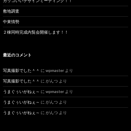
カッコいいデザインミーティング！！
敷地調査
中東情勢
２棟同時完成内覧会開催します！！
最近のコメント
写真撮影でした＾＾
に
wpmaster
より
写真撮影でした＾＾
に
がんつ
より
うまぐぅいがねぇ～
に
wpmaster
より
うまぐぅいがねぇ～
に
がんつ
より
うまぐぅいがねぇ～
に
がんつ
より